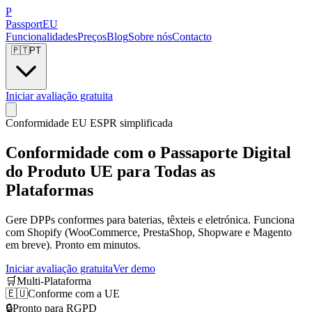
P
Passport
EU
Funcionalidades
Preços
Blog
Sobre nós
Contacto
🇵🇹
PT
Iniciar avaliação gratuita
Conformidade EU ESPR simplificada
Conformidade com o Passaporte Digital
do Produto UE para
Todas as
Plataformas
Gere DPPs conformes para baterias, têxteis e eletrónica. Funciona
com Shopify (WooCommerce, PrestaShop, Shopware e Magento
em breve). Pronto em minutos.
Iniciar avaliação gratuita
Ver demo
🛒
Multi-Plataforma
🇪🇺
Conforme com a UE
🔒
Pronto para RGPD