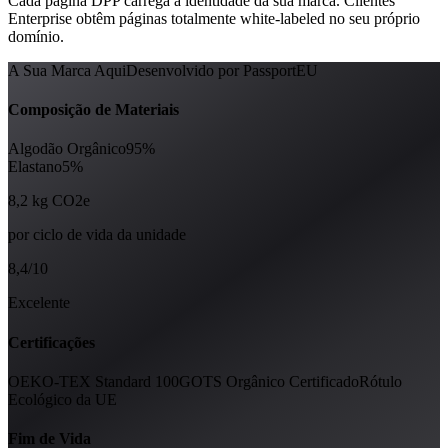
Cada página DPP carrega a identidade da sua marca. Clientes
Enterprise obtêm páginas totalmente white-labeled no seu próprio
domínio.
A Sua Marca Aqui
Desenvolvido por PassportEU
Composição de Materiais
Algodão Orgânico
95%
Elastano
5%
8,2 kg CO2e
por ciclo de vida da unidade
8,4/10
Excelente
Certificações
OEKO-TEX Standard 100
GOTS Orgânico Certificado
Rótulo
Ecológico da UE
Fim de Vida