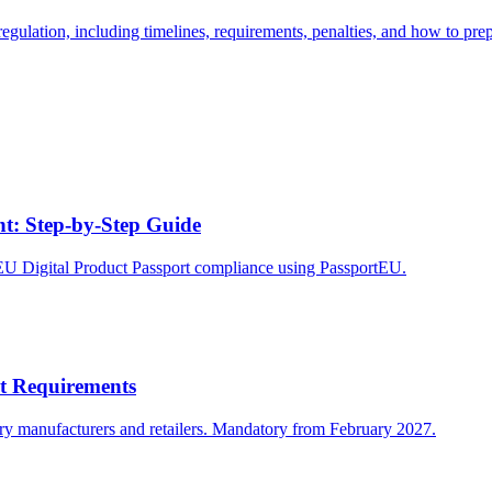
gulation, including timelines, requirements, penalties, and how to pre
: Step-by-Step Guide
 EU Digital Product Passport compliance using PassportEU.
rt Requirements
ery manufacturers and retailers. Mandatory from February 2027.