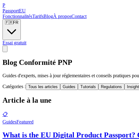
P
Passport
EU
Fonctionnalités
Tarifs
Blog
À propos
Contact
🇫🇷
FR
Essai gratuit
Blog
Conformité PNP
Guides d'experts, mises à jour réglementaires et conseils pratiques 
Catégories :
Tous les articles
Guides
Tutorials
Regulations
Insigh
Article à la une
📋
Guides
Featured
What is the EU Digital Product Passport?