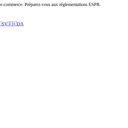
s e-commerce. Préparez-vous aux réglementations ESPR.

SV
🇩🇰
DA