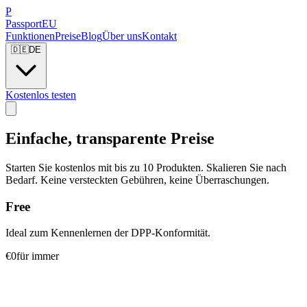
P
Passport
EU
Funktionen
Preise
Blog
Über uns
Kontakt
🇩🇪
DE
Kostenlos testen
Einfache, transparente
Preise
Starten Sie kostenlos mit bis zu 10 Produkten. Skalieren Sie nach
Bedarf. Keine versteckten Gebühren, keine Überraschungen.
Free
Ideal zum Kennenlernen der DPP-Konformität.
€0
für immer